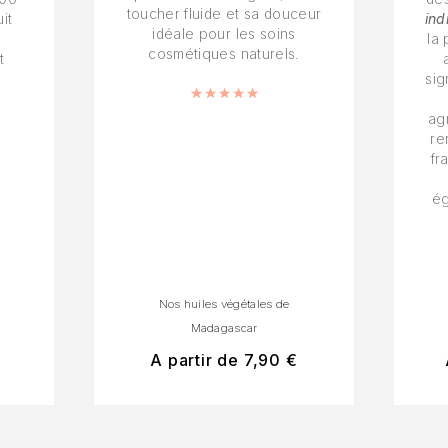
toucher fluide et sa douceur
it
ind
idéale pour les soins
la 
cosmétiques naturels.
t
sig
Note
5.00
sur 5
ag
0
sur 5
re
fr
ég
Nos huiles végétales de
Madagascar
A partir de
7,90
€