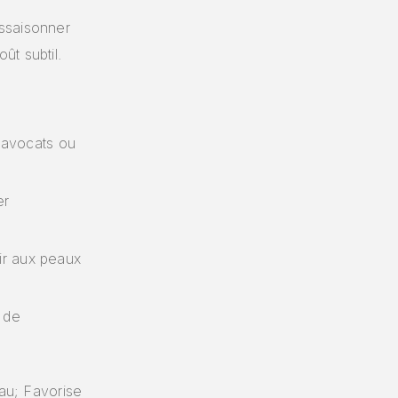
assaisonner
ût subtil.
x avocats ou
er
ir aux peaux
 de
au; Favorise