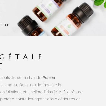
AVOCAT
ÉGÉTALE
T
, extraite de la chair de
Persea
it la peau. De plus, elle favorise la
s irritations et améliore l’élasticité. Elle répare
rotège contre les agressions extérieures et