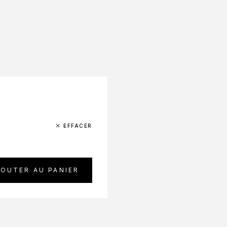
basé sur
6
notations client
EFFACER
JOUTER AU PANIER