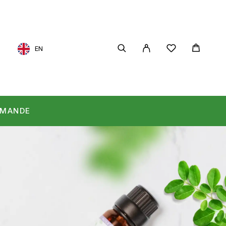
T
EN
MMANDE