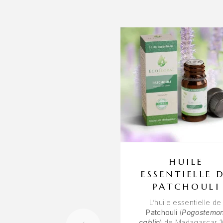
HUILE
ESSENTIELLE 
PATCHOULI
L’huile essentielle de
Patchouli
(
Pogostemo
cablin
) de Madagascar 