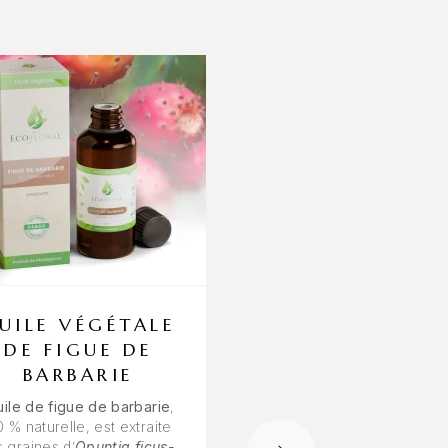
UILE VÉGÉTALE
HUILE
DE FIGUE DE
ESSENTIELLE 
BARBARIE
PALMA ROS
uile de figue de barbarie
,
L’huile essentielle de
Pa
0 % naturelle, est extraite
Rosa
(
Cymbopogon marti
 graines d’
Opuntia ficus-
de Madagascar 100 % p