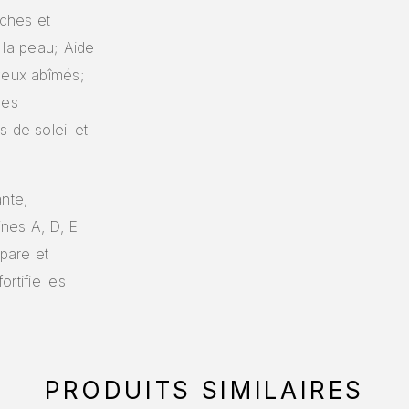
èches et
e la peau; Aide
eveux abîmés;
des
 de soleil et
nte,
ines A, D, E
épare et
ortifie les
PRODUITS SIMILAIRES