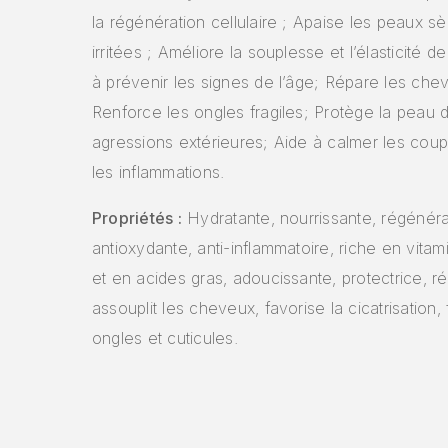
la régénération cellulaire ; Apaise les peaux s
irritées ; Améliore la souplesse et l’élasticité d
à prévenir les signes de l’âge; Répare les ch
Renforce les ongles fragiles; Protège la peau 
agressions extérieures; Aide à calmer les coups
les inflammations.
Propriétés :
Hydratante, nourrissante, régénéra
antioxydante, anti-inflammatoire, riche en vitam
et en acides gras, adoucissante, protectrice, r
assouplit les cheveux, favorise la cicatrisation, f
ongles et cuticules.