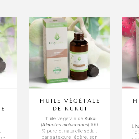
HUILE VÉGÉTALE
H
DE
DE KUKUI
L’huile végétale de
Kukui
(
Aleurites moluccanus
) 100
L’
h
% pure et naturelle séduit
n
10
par sa texture légère, son
100
des