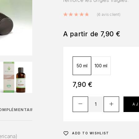
renforce les ongles fragiles.
Noté
4.83
sur 5 
(
6
avis client)
A partir de
7,90
€
50 ml
100 ml
7,90
€
A
COMPLÉMENTAIRES
ADD TO WISHLIST
ricana)