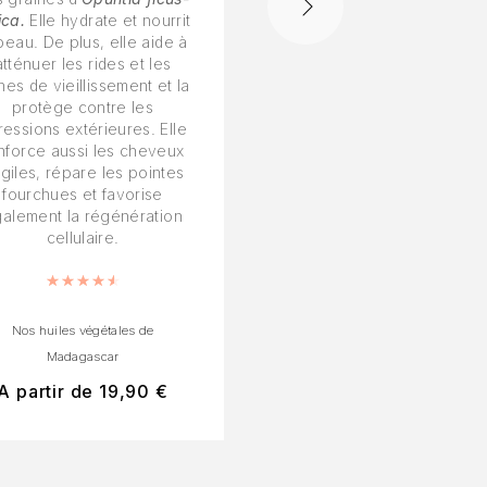
ica.
Elle hydrate et nourrit
et naturelle séduit par 
peau. De plus, elle aide à
parfum floral, frais et
atténuer les rides et les
délicatement rosé.
nes de vieillissement et la
protège contre les
Note
4.
ressions extérieures. Elle
nforce aussi les cheveux
agiles, répare les pointes
fourchues et favorise
alement la régénération
cellulaire.
Note
4.67
sur 5
Nos huiles végétales de
Nos huiles essentielles de
Madagascar
Madagascar
A partir de
19,90
€
A partir de
5,40