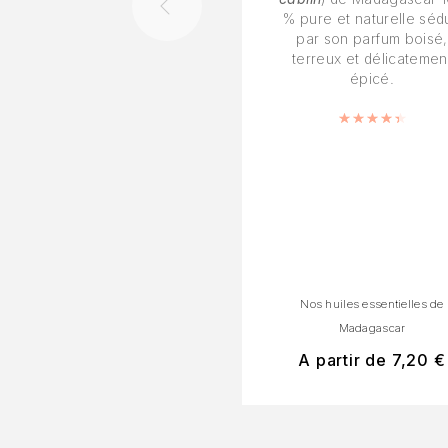
% pure et naturelle sédu
par son parfum boisé,
terreux et délicatemen
épicé.
Note
4.5
Nos huiles essentielles de
Madagascar
A partir de
7,20
€