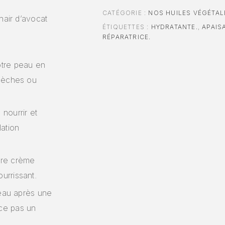
CATÉGORIE :
NOS HUILES VÉGÉTA
hair d’avocat
ÉTIQUETTES :
HYDRATANTE.
,
APAIS
RÉPARATRICE.
otre peau en
 sèches ou
nourrir et
lation
tre crème
urrissant.
 peau après une
ace pas un