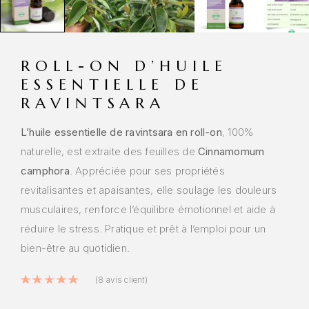
ROLL-ON D’HUILE
ESSENTIELLE DE
RAVINTSARA
L’huile essentielle de ravintsara en roll-on
, 100%
naturelle, est extraite des feuilles de
Cinnamomum
camphora
. Appréciée pour ses propriétés
revitalisantes et apaisantes, elle soulage les douleurs
musculaires, renforce l’équilibre émotionnel et aide à
réduire le stress. Pratique et prêt à l’emploi pour un
bien-être au quotidien.
Noté
5.00
sur 5 basé sur
8
notation
(
8
avis client)