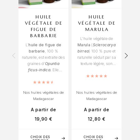
OU
HUILE
HUILE
VÉGÉTALE DE
VÉGÉTALE DE
VÉ
FIGUE DE
MARULA
BARBARIE
L’huile végétale de
L’hui
L’
huile de figue de
Marula
(
Sclerocarya
nature
barbarie
, 100 %
birrea
) 100 % pure et
la 
naturelle, est extraite des
naturelle séduit par sa
nucif
graines d’
Opuntia
texture légère, son
nou
ficus-indica.
Elle
toucher soyeux et son
profon
hydrate et nourrit la
extraction douce par
Note
5.00
sur 5
apaise
peau. De plus, elle aide à
Note
4.67
sur 5
première pression à
prot
atténuer les rides et les
froid.
sec
Nos huiles végétales de
Nos huiles végétales de
signes de vieillissement
égale
Madagascar
Madagascar
et la protège contre les
fourc
Nos hu
agressions extérieures.
ongl
A partir de
A partir de
Elle renforce aussi les
bar
19,90
€
12,80
€
A pa
cheveux fragiles, répare
agress
les pointes fourchues et
favorise également la
CHOIX DES
CHOIX DES
C
régénération cellulaire.